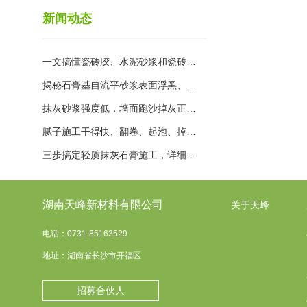
新闻动态
一文搞懂瓷砖胶、水泥砂浆和瓷砖…
揭秘石膏基自流平砂浆表面浮黑、…
抹灰砂浆强度低，墙面跑沙掉灰正…
腻子施工干得快、翻卷、起泡、掉…
三步搞定轻质抹灰石膏施工，详细…
湖南天峰新材料有限公司
关于天峰
电话：0731-85163529
地址：湖南省长沙市开福区
招募合伙人