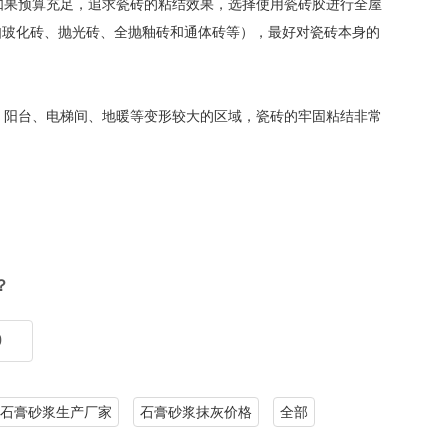
果预算充足，追求瓷砖的粘结效果，选择使用瓷砖胶进行全屋
如玻化砖、抛光砖、全抛釉砖和通体砖等），最好对瓷砖本身的
阳台、电梯间、地暖等变形较大的区域，瓷砖的牢固粘结非常
？
0
石膏砂浆生产厂家
石膏砂浆抹灰价格
全部