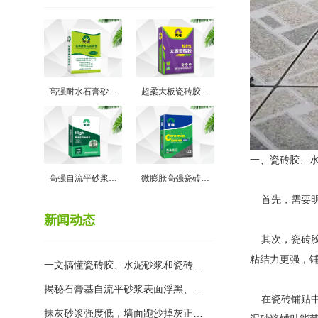
高强耐水石膏砂…
超柔大板瓷砖胶…
一、瓷砖胶、
高强自流平砂浆…
微膨胀高强瓷砖…
首先，需要明
新闻动态
其次，瓷砖胶
粘结力更强，
一文搞懂瓷砖胶、水泥砂浆和瓷砖…
揭秘石膏基自流平砂浆表面浮黑、…
在瓷砖铺贴中
抹灰砂浆强度低，墙面跑沙掉灰正…